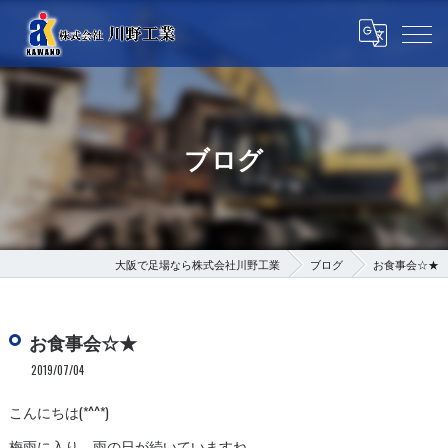
ブログ
大阪で足場なら株式会社川野工業
ブログ
お食事会☆★
お食事会☆★
2019/07/04
こんにちは(*^^*)
梅雨に入り、雨の日が続いていますね。。