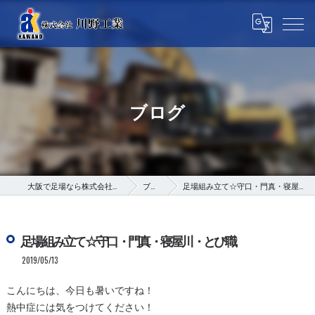
ブログ
大阪で足場なら株式会社川野工業
ブログ
足場組み立て☆守口・門真・寝屋川・とび職
足場組み立て☆守口・門真・寝屋川・とび職
2019/05/13
こんにちは、今日も暑いですね！
熱中症には気をつけてください！